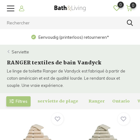
0
0
Op werkdagen voor 15.00 uur besteld? Dezelfde 
*
verzonden!
Serviette
RANGER textiles de bain Vandyck
Le linge de toilette Ranger de Vandyck est fabriqué à partir de
coton américain et est de qualité lourde. Le rendant doux et
souple. Une vraie expérience.
serviette de plage
Ranger
Ontario
Filtres