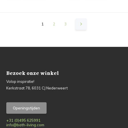
1
2
3
Bezoek onze winkel
Volop inspiratie!
Kerkstraat 78, 6031 CJ Nederweert
Openingstijden
+31 (0)495 625991
info@bath-living.com