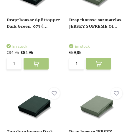
Drap-housse Splittopper
Drap-housse surmatelas
Dark Green-073 (...
JERSEY SUPREME Ol...
En stock
En stock
€94,95
€84,95
€59,95
Top drap housse Dark
Drap housse JERSEY