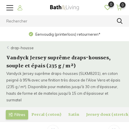
0
0
Op werkdagen voor 15.00 uur b
loos) retourneren*
verzonden!
drap-housse
Vandyck Jersey suprême draps-housses,
souple et épais (235 g / m²)
Vandyck Jersey suprême draps-housses (SLKM8201), en coton
peigné à 95% avec une finition très douce de l'Aloe Vera et épais
(235 g / m²). Disponible pour matelas jusqu'à 30 cm d'épaisseur,
hauts de forme et de matelas jusqu'à 15 cm d'épaisseur et
surmatel
Percal (coton)
Satin
Jersey doux (stretch
Filtres