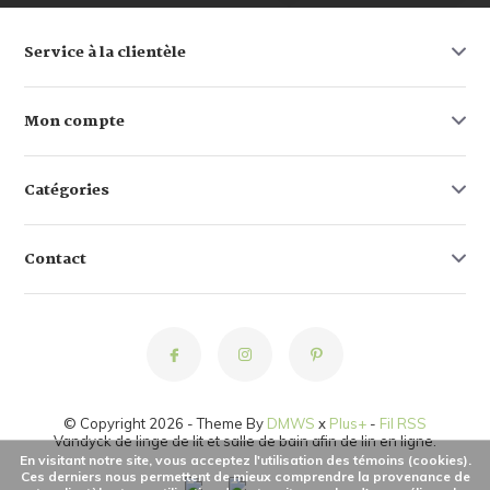
Service à la clientèle
Mon compte
Catégories
Contact
© Copyright 2026 - Theme By
DMWS
x
Plus+
-
Fil RSS
Vandyck de linge de lit et salle de bain afin de lin en ligne.
En visitant notre site, vous acceptez l'utilisation des témoins (cookies).
Ces derniers nous permettent de mieux comprendre la provenance de