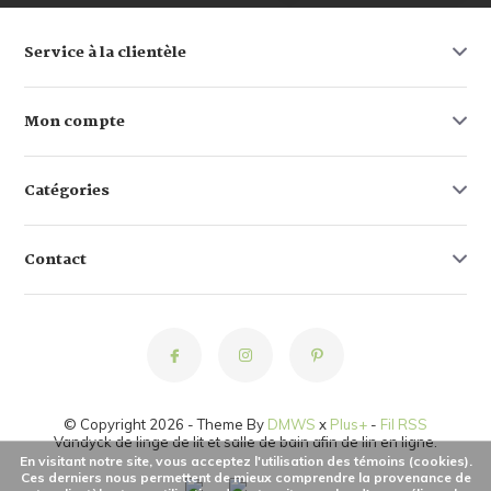
Service à la clientèle
Mon compte
Catégories
Contact
© Copyright 2026 - Theme By
DMWS
x
Plus+
-
Fil RSS
Vandyck de linge de lit et salle de bain afin de lin en ligne.
En visitant notre site, vous acceptez l'utilisation des témoins (cookies).
Ces derniers nous permettent de mieux comprendre la provenance de