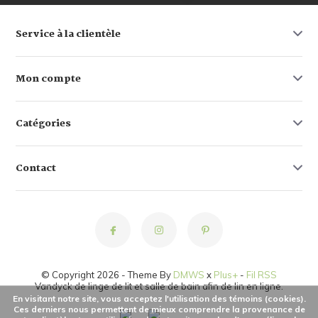
Service à la clientèle
Mon compte
Catégories
Contact
© Copyright 2026 - Theme By
DMWS
x
Plus+
-
Fil RSS
Vandyck de linge de lit et salle de bain afin de lin en ligne.
En visitant notre site, vous acceptez l'utilisation des témoins (cookies).
Ces derniers nous permettent de mieux comprendre la provenance de