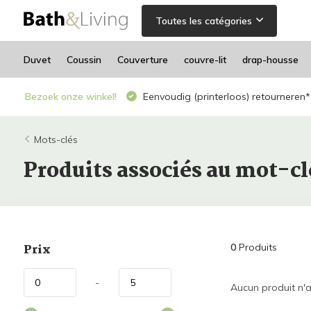
Toutes les catégories
Duvet
Coussin
Couverture
couvre-lit
drap-housse
Bezoek onze winkel!
Eenvoudig (printerloos) retourneren*
Mots-clés
Produits associés au mot-c
Prix
0
Produits
-
Aucun produit n'a 