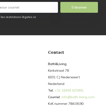
S'abonner
 les restrictions légales ici
Contact
Bath&Living
Kerkstraat 78
6031 CJ Nederweert
Nederland
Tel:
+31 (0)495 625991
Courriel:
info@bath-living.com
KvK nummer 78419190