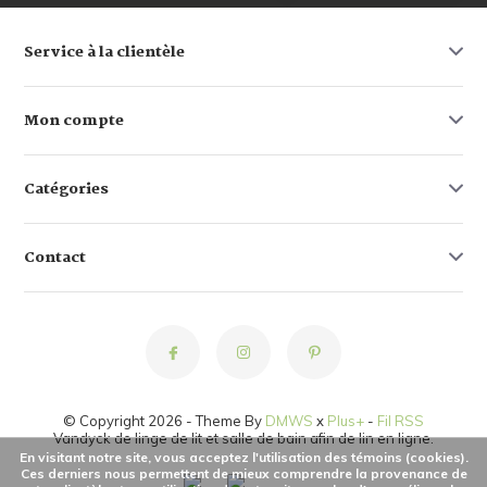
Service à la clientèle
Mon compte
Catégories
Contact
© Copyright 2026 - Theme By
DMWS
x
Plus+
-
Fil RSS
Vandyck de linge de lit et salle de bain afin de lin en ligne.
En visitant notre site, vous acceptez l'utilisation des témoins (cookies).
Ces derniers nous permettent de mieux comprendre la provenance de