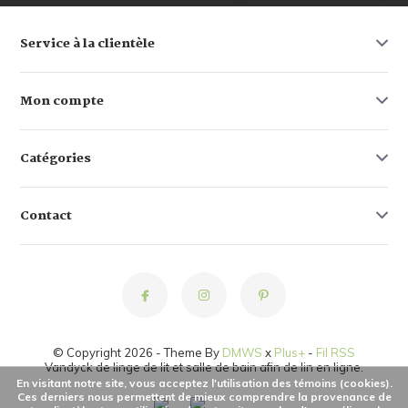
Service à la clientèle
Mon compte
Catégories
Contact
© Copyright 2026 - Theme By
DMWS
x
Plus+
-
Fil RSS
Vandyck de linge de lit et salle de bain afin de lin en ligne.
En visitant notre site, vous acceptez l'utilisation des témoins (cookies).
Ces derniers nous permettent de mieux comprendre la provenance de