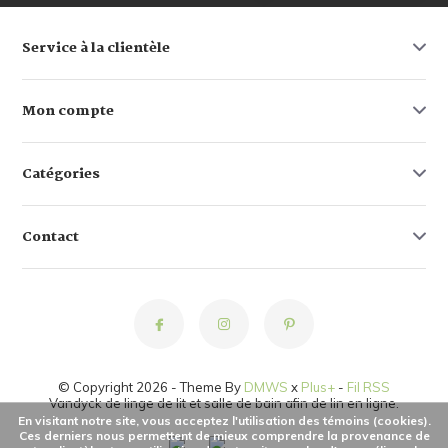
Service à la clientèle
Mon compte
Catégories
Contact
© Copyright 2026 - Theme By
DMWS
x
Plus+
-
Fil RSS
Vandyck de linge de lit et salle de bain afin de lin en ligne.
En visitant notre site, vous acceptez l'utilisation des témoins (cookies).
Ces derniers nous permettent de mieux comprendre la provenance de