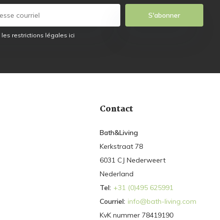
S'abonner
 les restrictions légales ici
Contact
Bath&Living
Kerkstraat 78
6031 CJ Nederweert
Nederland
Tel:
+31 (0)495 625991
Courriel:
info@bath-living.com
KvK nummer 78419190