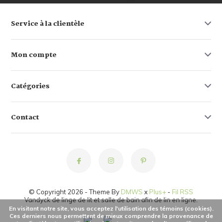
Service à la clientèle
Mon compte
Catégories
Contact
© Copyright 2026 - Theme By
DMWS
x
Plus+
-
Fil RSS
Vandyck de linge de lit et salle de bain afin de lin en ligne.
En visitant notre site, vous acceptez l'utilisation des témoins (cookies).
Ces derniers nous permettent de mieux comprendre la provenance de