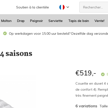
Soutien à la clientèle
Molton
Drap
Peignoir
Serviette
Tapis de bain
Vente!
Op werkdagen voor 15.00 uur besteld? Dezelfde dag verzond
4 saisons
€519,-
E
Couette en duvet 4 
de confort 4). Remp
très finement peigné,
6 variations
Taill