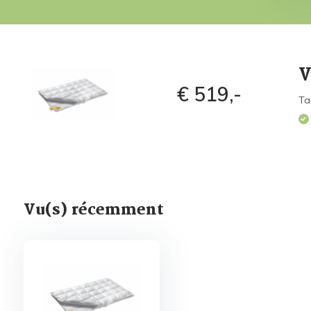
V
€ 519,-
Ta
Vu(s) récemment