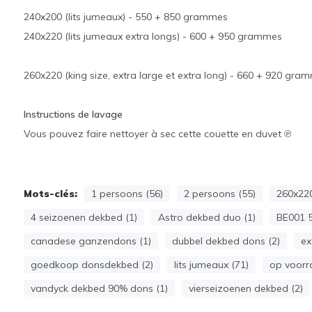
240x200 (lits jumeaux) - 550 + 850 grammes
240x220 (lits jumeaux extra longs) - 600 + 950 grammes
260x220 (king size, extra large et extra long) - 660 + 920 gra
Instructions de lavage
Vous pouvez faire nettoyer à sec cette couette en duvet ℗
Mots-clés:
1 persoons (56)
2 persoons (55)
260x220
4 seizoenen dekbed (1)
Astro dekbed duo (1)
BE001 5
canadese ganzendons (1)
dubbel dekbed dons (2)
ex
goedkoop donsdekbed (2)
lits jumeaux (71)
op voorr
vandyck dekbed 90% dons (1)
vierseizoenen dekbed (2)