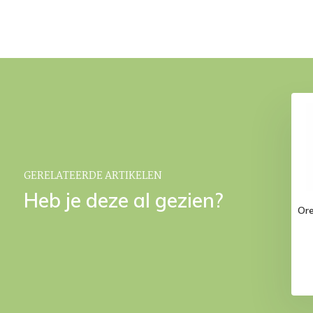
sse JERSEY SUPREME
Protège-matelas Molton Stretch
Blanc
(jusqu'à hauteur 30 cm)
€ 59,95
€ 44,95
GERELATEERDE ARTIKELEN
Heb je deze al gezien?
Ore