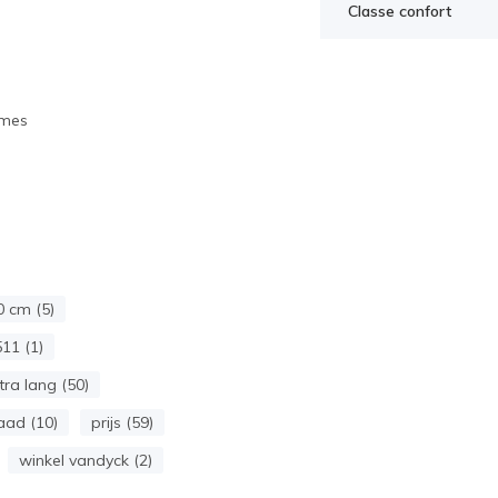
Classe confort
mmes
 cm (5)
11 (1)
tra lang (50)
aad (10)
prijs (59)
winkel vandyck (2)