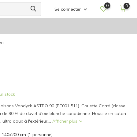
0
0
Se connecter
en!
n stock
saisons Vandyck ASTRO 90 (BE001 511). Couette Carré (classe
li de 90 % de duvet d'oie blanche canadienne. Housse en coton
 ultra doux à l'extérieur....
Afficher plus
e: 140x200 cm (1 personne)