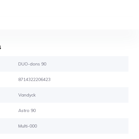
s
DUO-dons 90
8714322206423
Vandyck
Astro 90
Multi-000