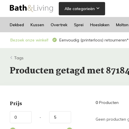
Alle categorieën
Dekbed
Kussen
Overtrek
Sprei
Hoeslaken
Molton
Bezoek onze winkel!
Eenvoudig (printerloos) retourneren*
Tags
Producten getagd met 8718
Prijs
0
Producten
-
Geen producten g