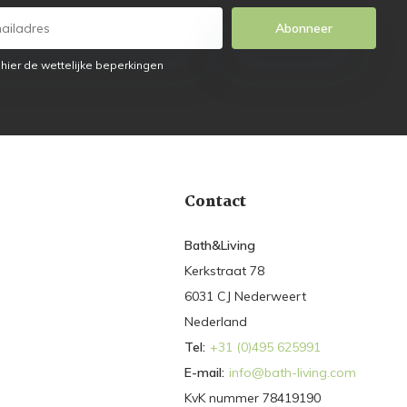
Abonneer
 hier de wettelijke beperkingen
Contact
Bath&Living
Kerkstraat 78
6031 CJ Nederweert
Nederland
Tel:
+31 (0)495 625991
E-mail:
info@bath-living.com
KvK nummer 78419190