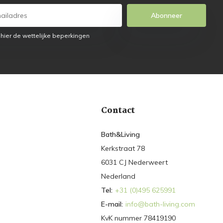
Abonneer
 hier de wettelijke beperkingen
Contact
Bath&Living
Kerkstraat 78
6031 CJ Nederweert
Nederland
Tel:
+31 (0)495 625991
E-mail:
info@bath-living.com
KvK nummer 78419190