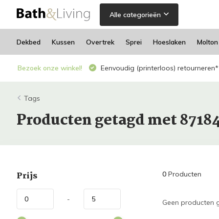
Alle categorieën
Dekbed
Kussen
Overtrek
Sprei
Hoeslaken
Molton
Bezoek onze winkel!
Eenvoudig (printerloos) retourneren*
Tags
Producten getagd met 8718
Prijs
0
Producten
-
Geen producten g