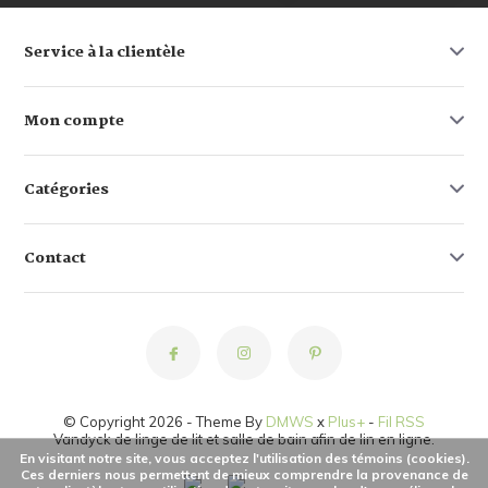
Service à la clientèle
Mon compte
Catégories
Contact
© Copyright 2026 - Theme By
DMWS
x
Plus+
-
Fil RSS
Vandyck de linge de lit et salle de bain afin de lin en ligne.
En visitant notre site, vous acceptez l'utilisation des témoins (cookies).
Ces derniers nous permettent de mieux comprendre la provenance de