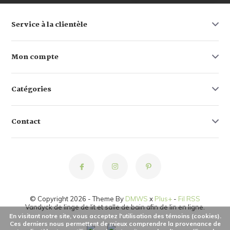
Service à la clientèle
Mon compte
Catégories
Contact
© Copyright 2026 - Theme By
DMWS
x
Plus+
-
Fil RSS
Vandyck de linge de lit et salle de bain afin de lin en ligne.
En visitant notre site, vous acceptez l'utilisation des témoins (cookies).
Ces derniers nous permettent de mieux comprendre la provenance de